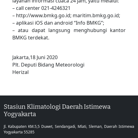
layanan informasi cuaca 24 jam, yaitu melalui:
– call center 021-4246321
– http://www.bmkg.go.id; maritim.bmkg.go.id;
– aplikasi iOS dan android “Info BMKG”;
– atau dapat langsung menghubungi kantor
BMKG terdekat.
Jakarta,18 Juni 2020
Plt. Deputi Bidang Meteorologi
Herizal
Stasiun Klimatologi Daerah Istimewa
Yogyakarta
Jl. Kabupaten KM.5,5 Duwet, Sendangadi, Mlati, Sleman, Daerah Istimewa
Yogyakarta 55285