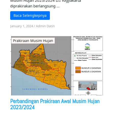
Musim Hujan 2023/2024 D.I Yogyakarta
diprakirakan berlangsung …
Baca Selengkepnya
January 1, 2024
/
Admin Datin
Prakiraan Musim Hujan
Perbandingan Prakiraan Awal Musim Hujan
2023/2024