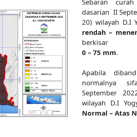
Sebaran curah
dasarian II Sept
20) wilayah D.I 
rendah – mene
berkisar
0 – 75 mm
.
Apabila diban
normalnya si
September 202
wilayah D.I Yog
Normal – Atas N