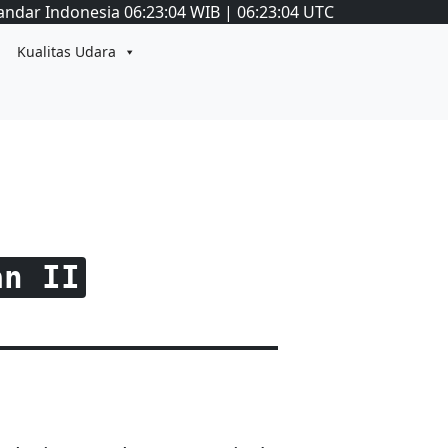
andar Indonesia
06:23:05
WIB
|
06:23:05
UTC
Kualitas Udara
an II