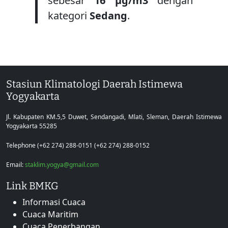
sebesar
16 μg/m3
dengan
kategori
Sedang
.
Stasiun Klimatologi Daerah Istimewa
Yogyakarta
Jl. Kabupaten KM.5,5 Duwet, Sendangadi, Mlati, Sleman, Daerah Istimewa
Yogyakarta 55285
Telephone (+62 274) 288-0151 (+62 274) 288-0152
Email:
staklim.yogya@gmail.com
Link BMKG
Informasi Cuaca
Cuaca Maritim
Cuaca Penerbangan