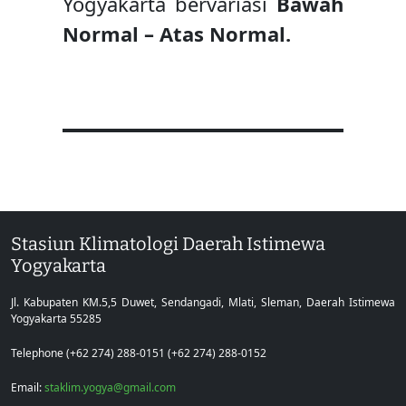
Yogyakarta bervariasi
Bawah
Normal – Atas Normal.
Stasiun Klimatologi Daerah Istimewa
Yogyakarta
Jl. Kabupaten KM.5,5 Duwet, Sendangadi, Mlati, Sleman, Daerah Istimewa
Yogyakarta 55285
Telephone (+62 274) 288-0151 (+62 274) 288-0152
Email:
staklim.yogya@gmail.com