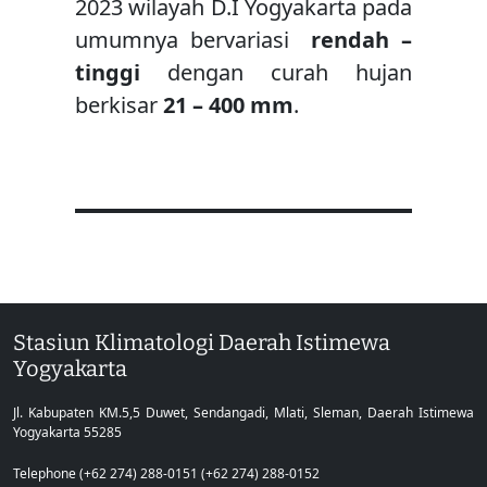
2023 wilayah D.I Yogyakarta pada
umumnya bervariasi
rendah –
tinggi
dengan curah hujan
berkisar
21 – 400 mm
.
Stasiun Klimatologi Daerah Istimewa
Yogyakarta
Jl. Kabupaten KM.5,5 Duwet, Sendangadi, Mlati, Sleman, Daerah Istimewa
Yogyakarta 55285
Telephone (+62 274) 288-0151 (+62 274) 288-0152