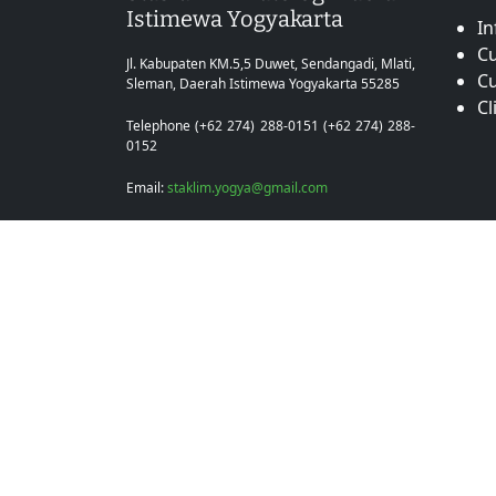
Istimewa Yogyakarta
In
Cu
Jl. Kabupaten KM.5,5 Duwet, Sendangadi, Mlati,
C
Sleman, Daerah Istimewa Yogyakarta 55285
Cl
Telephone (+62 274) 288-0151 (+62 274) 288-
0152
Email:
staklim.yogya@gmail.com