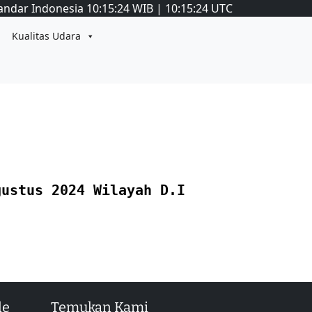
andar Indonesia
10:15:24
WIB
|
10:15:24
UTC
Kualitas Udara
gustus 2024 Wilayah D.I
le
Temukan Kami