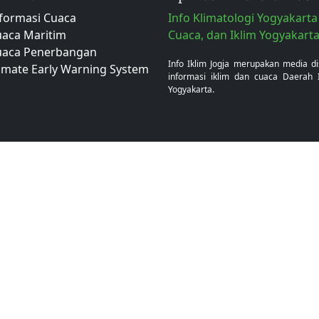
formasi Cuaca
Info Klimatologi Yogyakarta 
aca Maritim
Cuaca, dan Iklim Yogyakart
uaca Penerbangan
Info Iklim Jogja merupakan media d
imate Early Warning System
informasi iklim dan cuaca Daerah 
Yogyakarta.