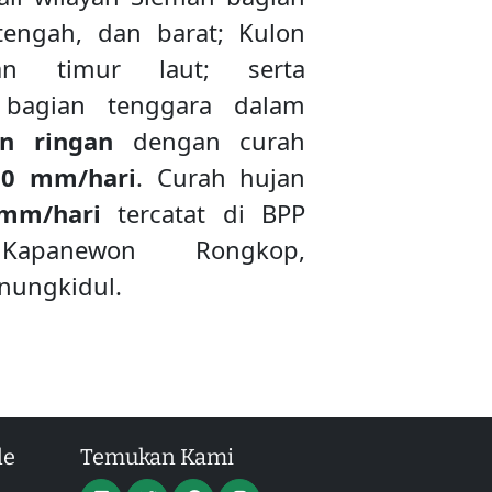
 tengah, dan barat; Kulon
an timur laut; serta
 bagian tenggara dalam
an ringan
dengan curah
20 mm/hari
. Curah hujan
mm/hari
tercatat di BPP
Kapanewon Rongkop,
nungkidul.
le
Temukan Kami
-