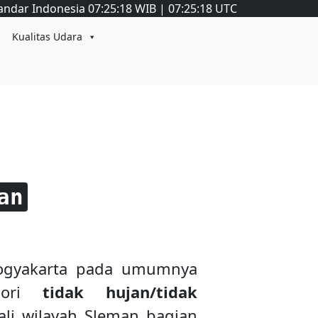
andar Indonesia
07:25:19
WIB
|
07:25:19
UTC
Kualitas Udara
an
Yogyakarta pada umumnya
gori
tidak hujan/tidak
ali wilayah Sleman bagian