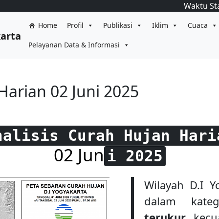
Waktu St
Home
Profil
Publikasi
Iklim
Cuaca
karta
Pelayanan Data & Informasi
Harian 02 Juni 2025
nalisis Curah Hujan Hari
02 Jun
i 2025
Wilayah D.I 
dalam kate
terukur
, kecu