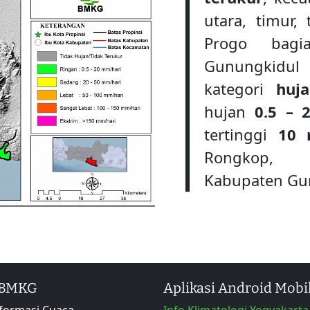
utara, timur,
Progo bagi
Gunungkidul
kategori
huj
hujan
0.5 – 
tertinggi
10 
Rongkop, 
Kabupaten Gu
 BMKG
Aplikasi Android Mobi
formasi Cuaca
Info Klimatologi Yogyakarta 