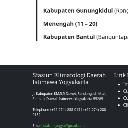
Kabupaten
Gunungkidul
(Ron
Menengah
(11 – 20)
Kabupaten
Bantul
(Banguntap
Stasiun Klimatologi Daerah
Link
Istimewa Yogyakarta
In
Cu
Jl. Kabupaten KM.5,5 Duwet, Sendangadi, Mlati,
C
Sleman, Daerah Istimewa Yogyakarta 55285
Cl
Telephone (+62 274) 288-0151 (+62 274) 288-
0152
Email:
staklim.yogya@gmail.com