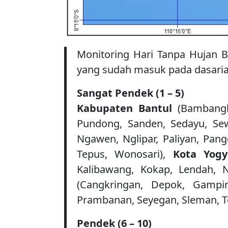
Monitoring Hari Tanpa Hujan B
yang sudah masuk pada dasarian 
Sangat
Pendek
(1 – 5)
Kabupaten
Bantul
(Bambangli
Pundong, Sanden, Sedayu, Se
Ngawen, Nglipar, Paliyan, Pang
Tepus, Wonosari),
Kota Yog
Kalibawang, Kokap, Lendah, 
(Cangkringan, Depok, Gampin
Prambanan, Seyegan, Sleman, Te
Pendek
(6 – 10)