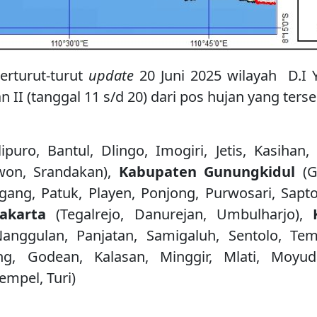
erturut-turut
update
20 Juni 2025 wilayah D.I 
II (tanggal 11 s/d 20) dari pos hujan yang terse
puro, Bantul, Dlingo, Imogiri, Jetis, Kasihan,
won, Srandakan),
Kabupaten
Gunungkidul
(
gang, Patuk, Playen, Ponjong, Purwosari, Sapto
yakarta
(Tegalrejo, Danurejan, Umbulharjo),
Nanggulan, Panjatan, Samigaluh, Sentolo, Te
g, Godean, Kalasan, Minggir, Mlati, Moyu
mpel, Turi)