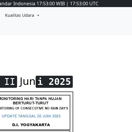
andar Indonesia
17:53:01
WIB
|
17:53:01
UTC
Kualitas Udara
Jun
 II
i 2025