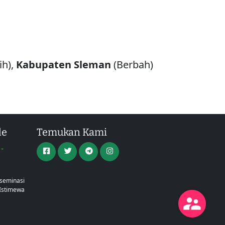
ih),
Kabupaten
Sleman
(Berbah)
le
Temukan Kami
-
a
iseminasi
Istimewa