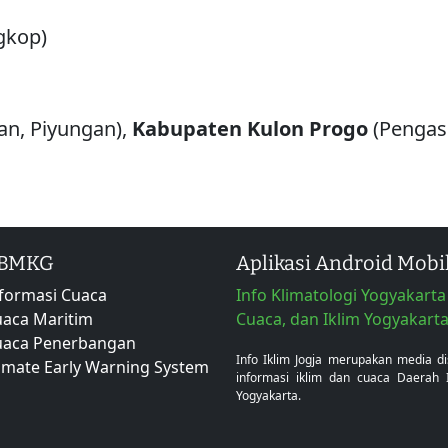
gkop)
an, Piyungan),
Kabupaten
Kulon
Progo
(Pengas
 BMKG
Aplikasi Android Mobi
formasi Cuaca
Info Klimatologi Yogyakarta 
aca Maritim
Cuaca, dan Iklim Yogyakart
uaca Penerbangan
Info Iklim Jogja merupakan media d
imate Early Warning System
informasi iklim dan cuaca Daerah 
Yogyakarta.