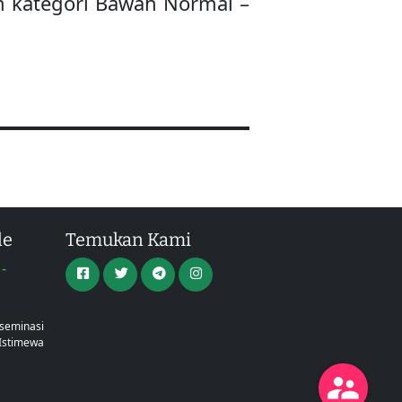
m kategori Bawah Normal –
le
Temukan Kami
-
a
iseminasi
Istimewa