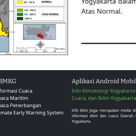
Yogyakarta dala
Atas Normal.
 BMKG
Aplikasi Android Mobi
formasi Cuaca
Info Klimatologi Yogyakarta 
aca Maritim
Cuaca, dan Iklim Yogyakart
uaca Penerbangan
Info Iklim Jogja merupakan media d
imate Early Warning System
informasi iklim dan cuaca Daerah 
Yogyakarta.