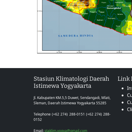
Stasiun Klimatologi Daerah
Link
Istimewa Yogyakarta
In
Cu
Jl. Kabupaten KM.5,5 Duwet, Sendangadi, Mlati,
C
Sleman, Daerah Istimewa Yogyakarta 55285
Cl
Telephone (+62 274) 288-0151 (+62 274) 288-
0152
Email:
staklim.yogya@gmail.com