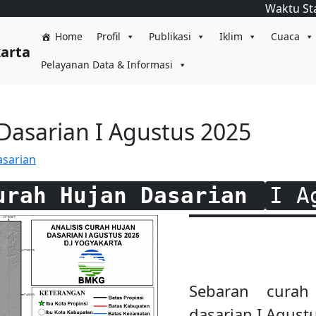
Waktu St
Home
Profil
Publikasi
Iklim
Cuaca
karta
Pelayanan Data & Informasi
 Dasarian I Agustus 2025
asarian
urah Hujan Dasarian
I A
Sebaran curah
dasarian I Agust