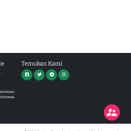
le
Temukan Kami
-
a
iseminasi
Istimewa