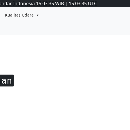
andar Indonesia
15:03:36
WIB
|
15:03:36
UTC
Kualitas Udara
nan