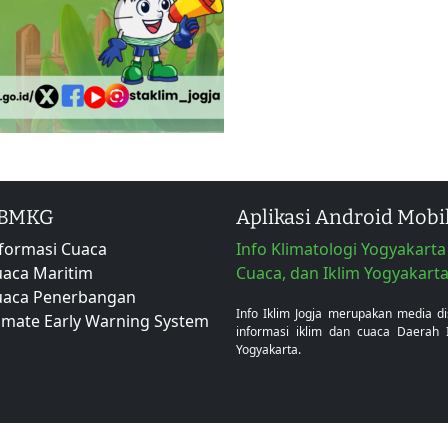
 BMKG
Aplikasi Android Mobi
formasi Cuaca
Info Klimatologi Yogyakarta 
aca Maritim
Cuaca, dan Iklim Yogyakart
uaca Penerbangan
Info Iklim Jogja merupakan media d
imate Early Warning System
informasi iklim dan cuaca Daerah 
Yogyakarta.