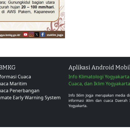
 BMKG
Aplikasi Android Mobi
formasi Cuaca
Info Klimatologi Yogyakarta 
aca Maritim
Cuaca, dan Iklim Yogyakart
uaca Penerbangan
Info Iklim Jogja merupakan media d
imate Early Warning System
informasi iklim dan cuaca Daerah 
Yogyakarta.