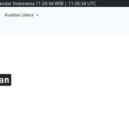
andar Indonesia
11:26:34
WIB
|
11:26:34
UTC
Kualitas Udara
an