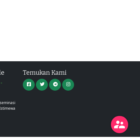
le
Temukan Kami
-
a
iseminasi
Istimewa