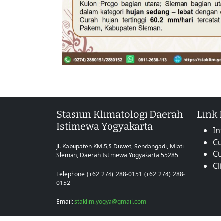
Stasiun Klimatologi Daerah
Link
Istimewa Yogyakarta
In
Cu
Jl. Kabupaten KM.5,5 Duwet, Sendangadi, Mlati,
C
Sleman, Daerah Istimewa Yogyakarta 55285
Cl
Telephone (+62 274) 288-0151 (+62 274) 288-
0152
Email:
staklim.yogya@gmail.com