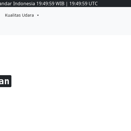
andar Indonesia
19:49:59
WIB
|
19:49:59
UTC
Kualitas Udara
an