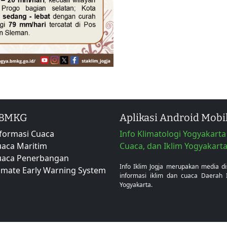
 BMKG
Aplikasi Android Mobi
formasi Cuaca
Info Klimatologi Yogyakarta 
aca Maritim
Cuaca, dan Iklim Yogyakart
uaca Penerbangan
Info Iklim Jogja merupakan media d
imate Early Warning System
informasi iklim dan cuaca Daerah 
Yogyakarta.