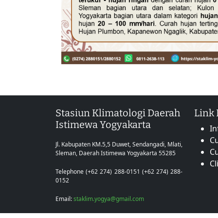
Stasiun Klimatologi Daerah
Link
Istimewa Yogyakarta
In
Cu
Jl. Kabupaten KM.5,5 Duwet, Sendangadi, Mlati,
C
Sleman, Daerah Istimewa Yogyakarta 55285
Cl
Telephone (+62 274) 288-0151 (+62 274) 288-
0152
Email:
staklim.yogya@gmail.com