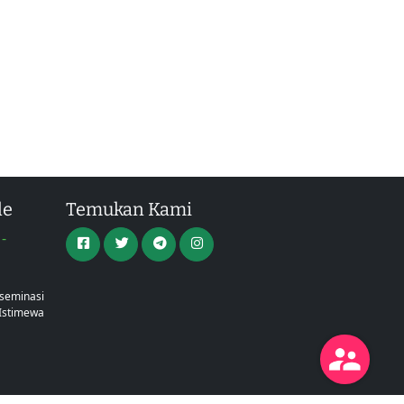
le
Temukan Kami
-
a
iseminasi
Istimewa