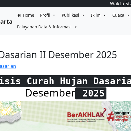
Waktu St
Home
Profil
Publikasi
Iklim
Cuaca
karta
Pelayanan Data & Informasi
 Dasarian II Desember 2025
asarian
isis Curah Hujan Dasari
Desember
2025