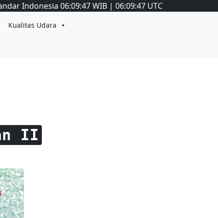
andar Indonesia
06:09:48
WIB
|
06:09:48
UTC
Kualitas Udara
an II