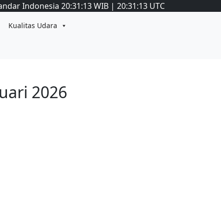
andar Indonesia
20:31:13
WIB
|
20:31:13
UTC
Kualitas Udara
uari 2026