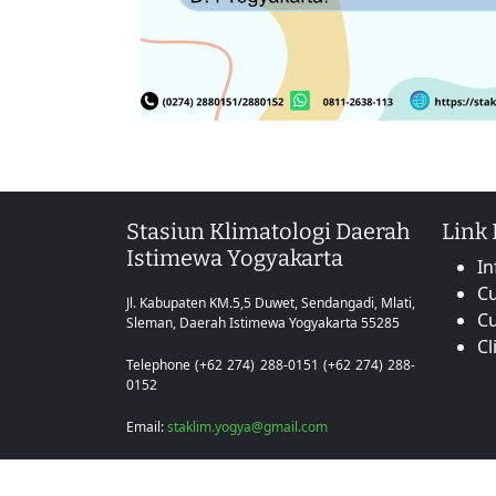
Stasiun Klimatologi Daerah
Link
Istimewa Yogyakarta
In
Cu
Jl. Kabupaten KM.5,5 Duwet, Sendangadi, Mlati,
C
Sleman, Daerah Istimewa Yogyakarta 55285
Cl
Telephone (+62 274) 288-0151 (+62 274) 288-
0152
Email:
staklim.yogya@gmail.com