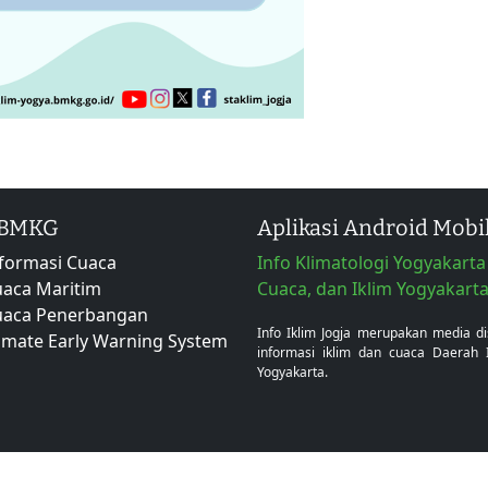
 BMKG
Aplikasi Android Mobi
formasi Cuaca
Info Klimatologi Yogyakarta 
aca Maritim
Cuaca, dan Iklim Yogyakart
uaca Penerbangan
Info Iklim Jogja merupakan media d
imate Early Warning System
informasi iklim dan cuaca Daerah 
Yogyakarta.