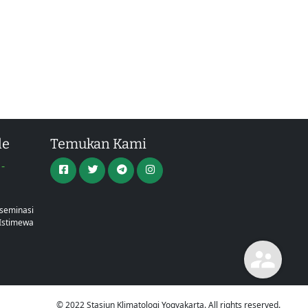
le
Temukan Kami
-
a
iseminasi
Istimewa
© 2022 Stasiun Klimatologi Yogyakarta. All rights reserved.