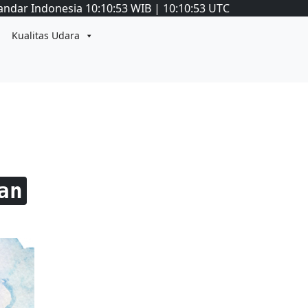
andar Indonesia
10:10:54
WIB
|
10:10:54
UTC
Kualitas Udara
an