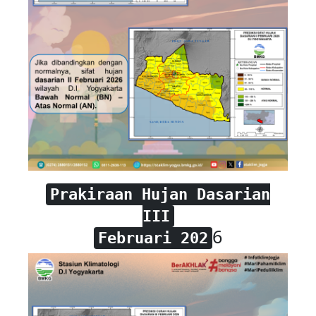
Prakiraan Hujan Dasarian
III
6
Februari
202