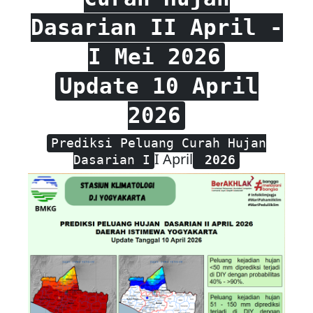
Dasarian II April -
I Mei 2026
Update 10 April
2026
Prediksi Peluang Curah Hujan
I April
Dasarian I
2026