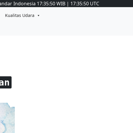
andar Indonesia
17:35:51
WIB
|
17:35:51
UTC
Kualitas Udara
an