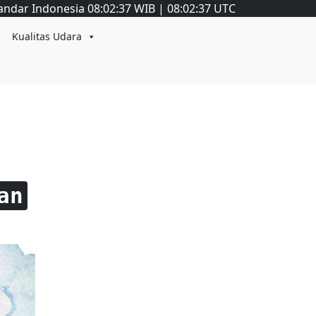
andar Indonesia
08:02:37
WIB
|
08:02:37
UTC
Kualitas Udara
an