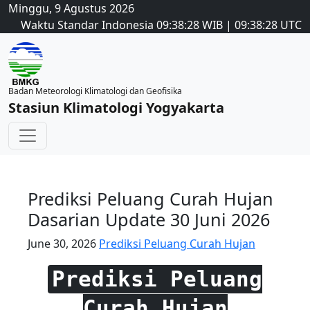
Minggu, 9 Agustus 2026
Waktu Standar Indonesia
09:38:28
WIB
|
09:38:28
UTC
Badan Meteorologi Klimatologi dan Geofisika
Stasiun Klimatologi Yogyakarta
Prediksi Peluang Curah Hujan
Dasarian Update 30 Juni 2026
June 30, 2026
Prediksi Peluang Curah Hujan
Prediksi Peluang
Curah Hujan