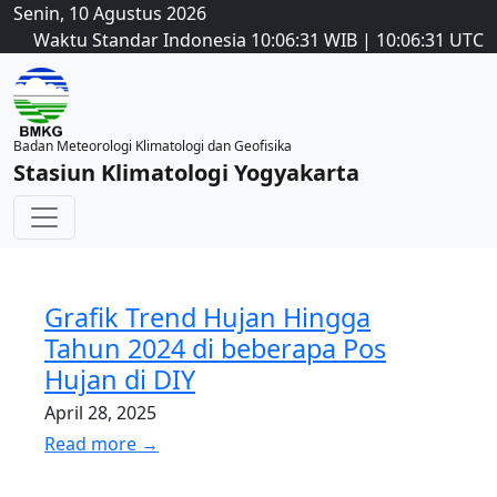
Senin, 10 Agustus 2026
Waktu Standar Indonesia
10:06:31
WIB
|
10:06:31
UTC
Badan Meteorologi Klimatologi dan Geofisika
Stasiun Klimatologi Yogyakarta
Grafik Trend Hujan Hingga
Tahun 2024 di beberapa Pos
Hujan di DIY
April 28, 2025
Read more →